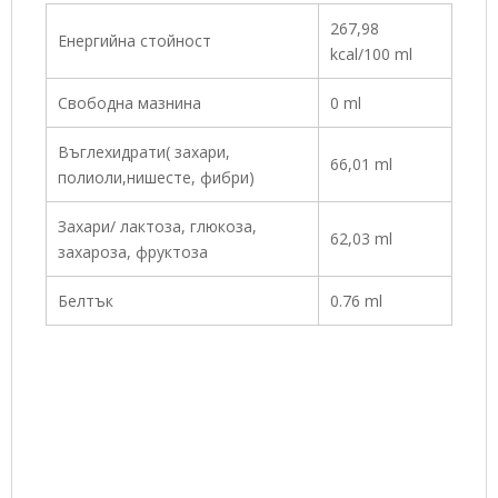
267,98
Енергийна стойност
kcal/100 ml
Свободна мазнина
0 ml
Въглехидрати( захари,
66,01 ml
полиоли,нишесте, фибри)
Захари/ лактоза, глюкоза,
62,03 ml
захароза, фруктоза
Белтък
0.76 ml