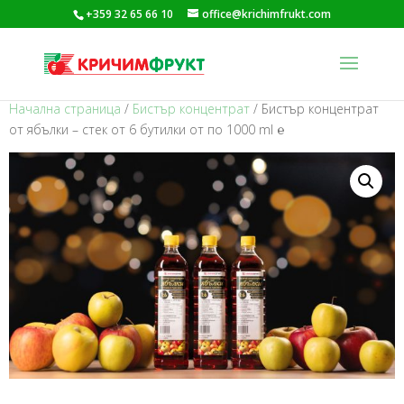
+359 32 65 66 10
office@krichimfrukt.com
Начална страница
/
Бистър концентрат
/ Бистър концентрат
от ябълки – стек от 6 бутилки от по 1000 ml ℮