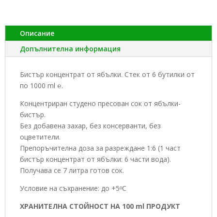
бутилки
от
по
Описание
1000
Допълнителна информация
ml
℮
Бистър концентрат от ябълки. Стек от 6 бутилки от
по 1000 ml ℮.
Концентриран студено пресован сок от ябълки-
бистър.
Без добавена захар, без консерванти, без
оцветители.
Препоръчителна доза за разреждане 1:6 (1 част
бистър концентрат от ябълки: 6 части вода).
Получава се 7 литра готов сок.
Условие на съхранение: до +5ᵒС
ХРАНИТЕЛНА СТОЙНОСТ НА 100 ml ПРОДУКТ