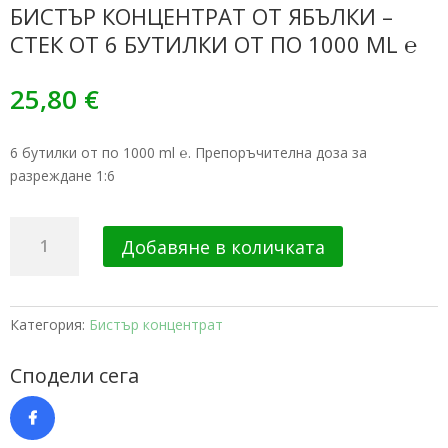
БИСТЪР КОНЦЕНТРАТ ОТ ЯБЪЛКИ –
СТЕК ОТ 6 БУТИЛКИ ОТ ПО 1000 ML ℮
25,80
€
6 бутилки от по 1000 ml ℮. Препоръчителна доза за
разреждане 1:6
количество
Добавяне в количката
за
Бистър
концентрат
от
Категория:
Бистър концентрат
ябълки
-
Сподели сега
стек
от
6